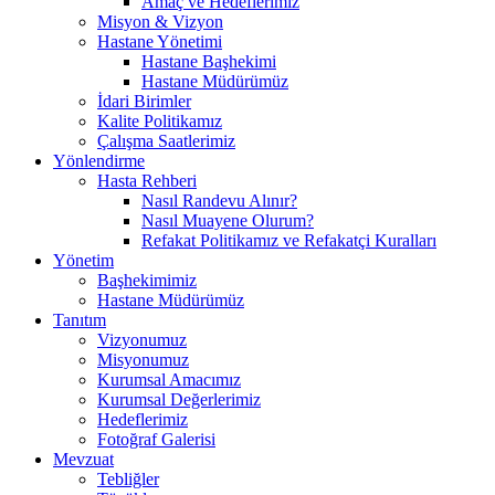
Amaç ve Hedeflerimiz
Misyon & Vizyon
Hastane Yönetimi
Hastane Başhekimi
Hastane Müdürümüz
İdari Birimler
Kalite Politikamız
Çalışma Saatlerimiz
Yönlendirme
Hasta Rehberi
Nasıl Randevu Alınır?
Nasıl Muayene Olurum?
Refakat Politikamız ve Refakatçi Kuralları
Yönetim
Başhekimimiz
Hastane Müdürümüz
Tanıtım
Vizyonumuz
Misyonumuz
Kurumsal Amacımız
Kurumsal Değerlerimiz
Hedeflerimiz
Fotoğraf Galerisi
Mevzuat
Tebliğler