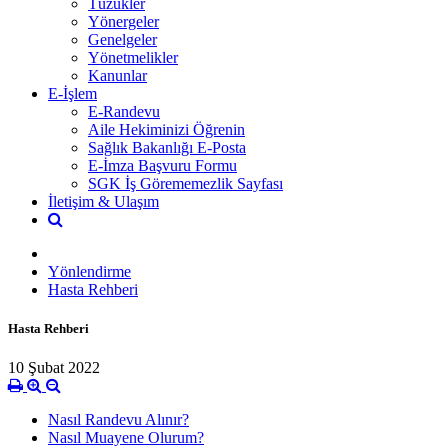
Tüzükler
Yönergeler
Genelgeler
Yönetmelikler
Kanunlar
E-İşlem
E-Randevu
Aile Hekiminizi Öğrenin
Sağlık Bakanlığı E-Posta
E-İmza Başvuru Formu
SGK İş Görememezlik Sayfası
İletişim & Ulaşım
Yönlendirme
Hasta Rehberi
Hasta Rehberi
10 Şubat 2022
Nasıl Randevu Alınır?
Nasıl Muayene Olurum?