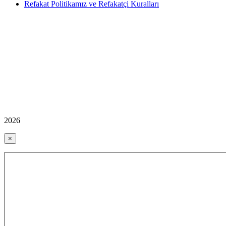
Refakat Politikamız ve Refakatçi Kuralları
2026
×