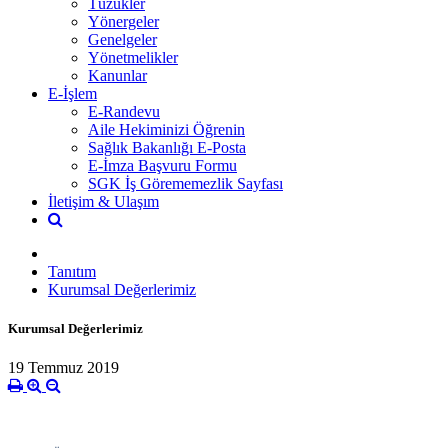
Tüzükler
Yönergeler
Genelgeler
Yönetmelikler
Kanunlar
E-İşlem
E-Randevu
Aile Hekiminizi Öğrenin
Sağlık Bakanlığı E-Posta
E-İmza Başvuru Formu
SGK İş Görememezlik Sayfası
İletişim & Ulaşım
Tanıtım
Kurumsal Değerlerimiz
Kurumsal Değerlerimiz
19 Temmuz 2019