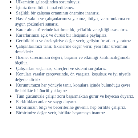
Ülkemizin geleceğinden sorumluyuz.
İşimiz önemlidir, ihmal edilemez.
Sağlıklı bir çalışma ortamının önemine inanırız.
Hasta/ yakını ve çalışanlarımıza yakınız, ihtiyaç ve sorunlarına en
uygun çözümleri sunarız.
Karar alma sürecinde katılımcılık, şeffaflık ve eşitliği esas alırız.
Kararlarımızı açık ve dürüst bir iletişimle paylaşırız.
Geribildirim ve özeleştiriye değer verir, gelişim fırsatları yaratırız.
Çalışanlarımızı tanır, fikirlerine değer verir, yeni fikir üretimini
destekleriz.
Hizmet sürecimizin değeri, başarısı ve etkinliği katılımcılığımızla
ölçülür.
Çalışanları suçlamaz, süreçleri ve sistemi sorgularız.
Konuları yasalar çerçevesinde, ön yargısız, koşulsuz ve iyi niyetle
değerlendiririz.
Kurumumuzu her yönüyle tanır, konulara içinde bulunduğu çevre
ile birlikte bütüncül yaklaşırız.
Tüm gücümüzle çalışır zoru başarmaktan gurur ve heyecan duyarız.
Farklılıkları anlar ve saygı duyarız.
Birbirimizin bilgi ve becerilerine güvenir, hep birlikte çalışırız.
Birbirimize değer verir, birlikte başarmaya inanırız.