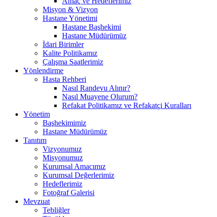
Amaç ve Hedeflerimiz
Misyon & Vizyon
Hastane Yönetimi
Hastane Başhekimi
Hastane Müdürümüz
İdari Birimler
Kalite Politikamız
Çalışma Saatlerimiz
Yönlendirme
Hasta Rehberi
Nasıl Randevu Alınır?
Nasıl Muayene Olurum?
Refakat Politikamız ve Refakatçi Kuralları
Yönetim
Başhekimimiz
Hastane Müdürümüz
Tanıtım
Vizyonumuz
Misyonumuz
Kurumsal Amacımız
Kurumsal Değerlerimiz
Hedeflerimiz
Fotoğraf Galerisi
Mevzuat
Tebliğler