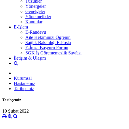
Tüzükler
Yönergeler
Genelgeler
Yönetmelikler
Kanunlar
E-İşlem
E-Randevu
Aile Hekiminizi Öğrenin
Sağlık Bakanlığı E-Posta
E-İmza Başvuru Formu
SGK İş Görememezlik Sayfası
İletişim & Ulaşım
Kurumsal
Hastanemiz
Tarihçemiz
Tarihçemiz
10 Şubat 2022