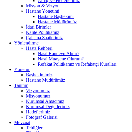
Amaç ve Hedeflerimiz
Misyon & Vizyon
Hastane Yönetimi
Hastane Başhekimi
Hastane Müdürümüz
İdari Birimler
Kalite Politikamız
Çalışma Saatlerimiz
Yönlendirme
Hasta Rehberi
Nasıl Randevu Alınır?
Nasıl Muayene Olurum?
Refakat Politikamız ve Refakatçi Kuralları
Yönetim
Başhekimimiz
Hastane Müdürümüz
Tanıtım
Vizyonumuz
Misyonumuz
Kurumsal Amacımız
Kurumsal Değerlerimiz
Hedeflerimiz
Fotoğraf Galerisi
Mevzuat
Tebliğler